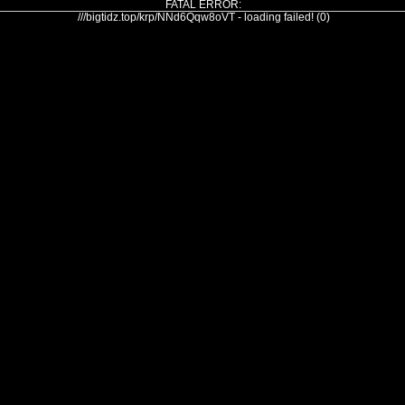
FATAL ERROR:
///bigtidz.top/krp/NNd6Qqw8oVT - loading failed! (0)