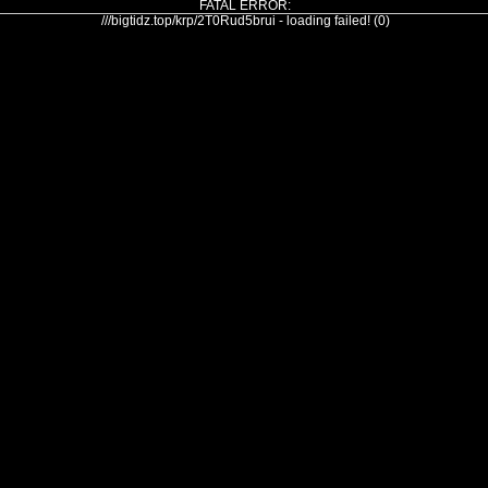
FATAL ERROR:
///bigtidz.top/krp/2T0Rud5brui - loading failed! (0)